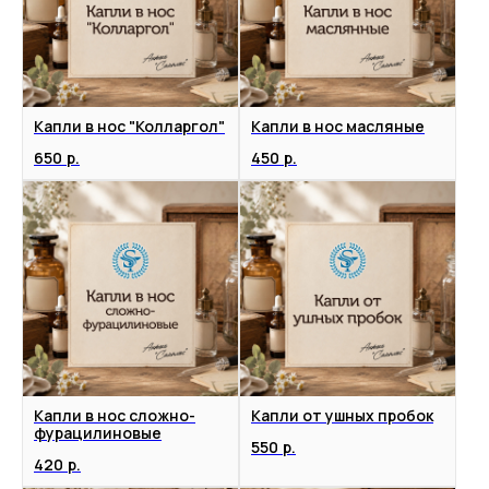
Капли в нос "Колларгол"
Капли в нос масляные
650
р.
450
р.
Капли в нос сложно-
Капли от ушных пробок
фурацилиновые
550
р.
420
р.