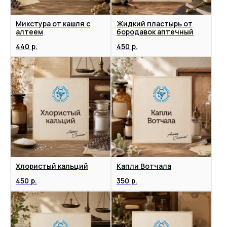
Микстура от кашля с
Жидкий пластырь от
алтеем
бородавок аптечный
440
р.
450
р.
Хлористый кальций
Капли Вотчала
450
р.
350
р.