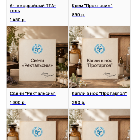
А-геморройный ТГА-
Крем "Проктосим"
гель
890
р.
1 450
р.
Свечи "Ректальсим"
Капли в нос "Протаргол"
1 300
р.
290
р.