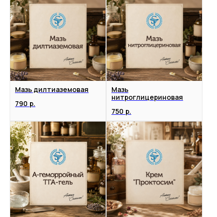
Мазь дилтиаземовая
Мазь
нитроглицериновая
790
р.
750
р.