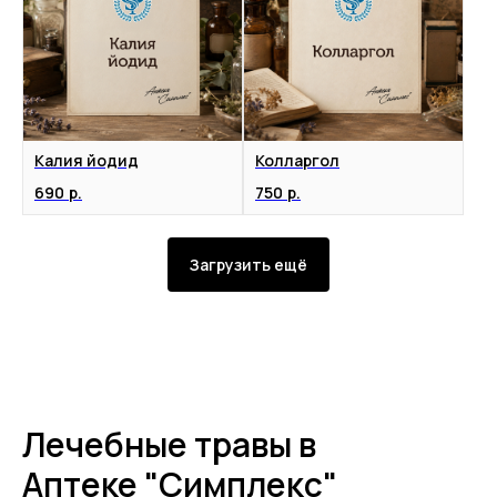
Калия йодид
Колларгол
690
р.
750
р.
Загрузить ещё
Лечебные травы в
Аптеке "Симплекс"