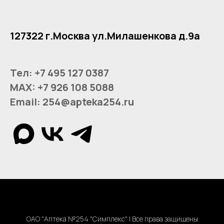
По вопросам размещения рекламы gv@apteka254.ru
127322 г.Москва ул.Милашенкова д.9а
Тел: +7 495 127 0387
MAX: +7 926 108 5088
Email: 254@apteka254.ru
ОАО "Аптека №254 "Симплекс" | Все права защищены